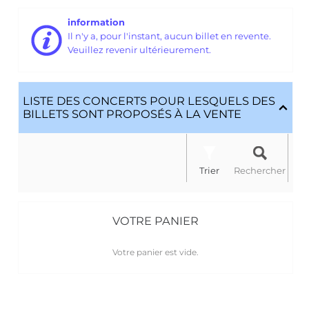
les
billets
information
en
Il n'y a, pour l'instant, aucun billet en revente.
revente
Veuillez revenir ultérieurement.
-
Cité
de
LISTE DES CONCERTS POUR LESQUELS DES
la
BILLETS SONT PROPOSÉS À LA VENTE
musique
-
Philharmonie
de
Trier
Rechercher
Paris
VOTRE PANIER
Votre panier est vide.